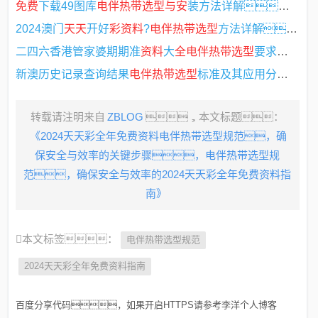
免费
下载49图库
电伴热带选型与安
装方法详解，
电
2024澳门
天天
开好
彩资料
?
电伴热带选型
方法详解，
二四六香港管家婆期期准
资料
大
全电伴热带选型
要求及其应用解析，
新澳历史记录查询结果
电伴热带选型
标准及其应用分析，
转载请注明来自
ZBLOG
，本文标题：
《2024天天彩全年免费资料电伴热带选型规范，确
保安全与效率的关键步骤，电伴热带选型规
范，确保安全与效率的2024天天彩全年免费资料指
南》
本文标签：
电伴热带选型规范
2024天天彩全年免费资料指南
百度分享代码，如果开启HTTPS请参考李洋个人博客