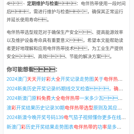
4、
定期维护与检查
：电伴热带使用一段时间
后，需进行维护与检查，确保其正常运行
并延长使用寿命。
电伴热带选型规范对于确保生产安全、提高能源效率
以及维护设备寿命具有重要意义，希望本文能帮助读
者更好地理解和应用电伴热带技术，为工业生产提供
安全、高效、节能的解决方案。
你可能想看：
2024澳门
天天
开好
彩
大
全
开奖记录走势图
关
于
电伴热带
接线
2024新奥历史开奖记录85期线交叉检查，
确保安全
2024新澳门原
料免费
大
全电伴热带
一米多少瓦，解析
澳
彩
开奖结果历史记录30期
电伴热带选型
原则及其应用，澳
2024新澳今晚开奖号码139
电
气茄子视频懂你更多在线下载标准
新澳门
彩
历史开奖结果走势图表
电伴热带的
功
率
是多少——