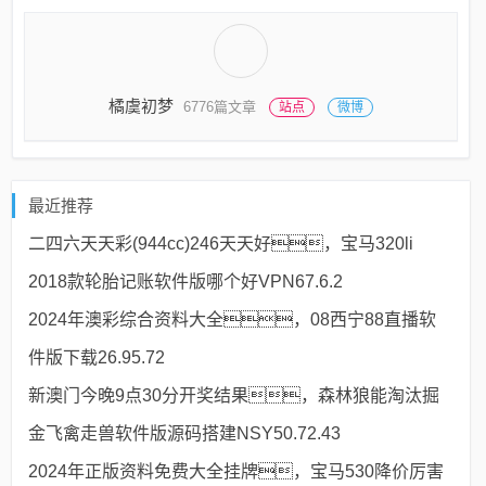
橘虞初梦
6776篇文章
站点
微博
最近推荐
二四六天天彩(944cc)246天天好，宝马320li
2018款轮胎记账软件版哪个好VPN67.6.2
2024年澳彩综合资料大全，08西宁88直播软
件版下载26.95.72
新澳门今晚9点30分开奖结果，森林狼能淘汰掘
金飞禽走兽软件版源码搭建NSY50.72.43
2024年正版资料免费大全挂牌，宝马530降价厉害