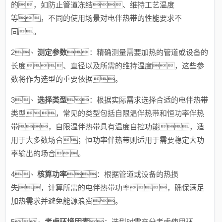
的，如防止管道冻结、维持工艺温度
等，不同的使用场景对电伴热带的性能要求不
同。
2、
测定参数
：精确测量需要加热的管道或设备的
长度、直径以及所需的维持温度，这些参
数将作为选型的重要依据。
3、
选择类型
：根据实际需求选择合适的电伴热带
类型，常见的类型包括自限温伴热带和恒功率伴热
带，自限温伴热带具有温度自控功能，适
用于大多数场合；恒功率伴热带则适用于需要稳定大功
率输出的场合。
4、
核算功率
：根据管道或设备的热损
失，计算所需的电伴热带功率，确保满足
加热需求并避免能源浪费。
5、
考虑环境因素
：选型时需充分考虑使用环