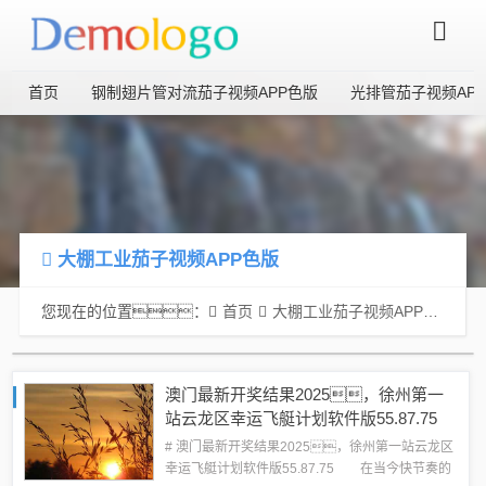
首页
钢制翅片管对流茄子视频APP色版
光排管茄子视频AP
大棚工业茄子视频APP色版
您现在的位置：
首页
大棚工业茄子视频APP色版
澳门最新开奖结果2025，徐州第一
站云龙区幸运飞艇计划软件版55.87.75
# 澳门最新开奖结果2025，徐州第一站云龙区
幸运飞艇计划软件版55.87.75 在当今快节奏的