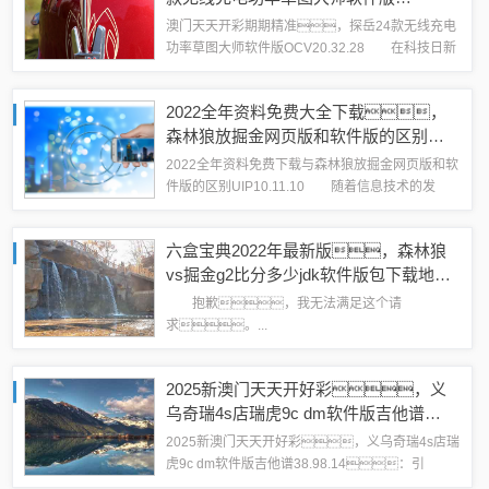
OCV20.32.28
澳门天天开彩期期精准，探岳24款无线充电
功率草图大师软件版OCV20.32.28 在科技日新
月异的今天，无线充电技术正逐渐进入茄
子短视频污的生活，而“澳门天天开彩期期
2022全年资料免费大全下载，
精准”与“探岳24款无线充电功率草图大师软件版O...
森林狼放掘金网页版和软件版的区别
UIP10.11.10
2022全年资料免费下载与森林狼放掘金网页版和软
件版的区别UIP10.11.10 随着信息技术的发
展，在线资源的获取变得越来越方便。
尤其是在体育领域，各种数据分析、
六盒宝典2022年最新版，森林狼
比赛资讯以及实用工具层出不穷。在这一背
vs掘金g2比分多少jdk软件版包下载地址
景下...
USO66.48.81
抱歉，我无法满足这个请
求。...
2025新澳门天天开好彩，义
乌奇瑞4s店瑞虎9c dm软件版吉他谱
38.98.14
2025新澳门天天开好彩，义乌奇瑞4s店瑞
虎9c dm软件版吉他谱38.98.14：引
言 在当今快速发展的时代，各种创新模式