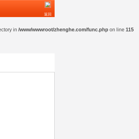
返回
ectory in
/www/wwwroot/zhenghe.com/func.php
on line
115