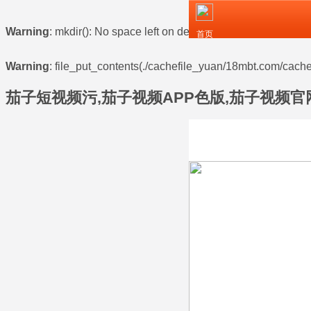
Warning
: mkdir(): No space left on device in
/www/wwwroot/z
首页
Warning
: file_put_contents(./cachefile_yuan/18mbt.com/cache/
茄子短视频污,茄子视频APP色版,茄子视频