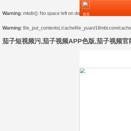
Warning
: mkdir(): No space left on device in
/www/wwwroot/z
首页
Warning
: file_put_contents(./cachefile_yuan/18mbt.com/cache/
茄子短视频污,茄子视频APP色版,茄子视频