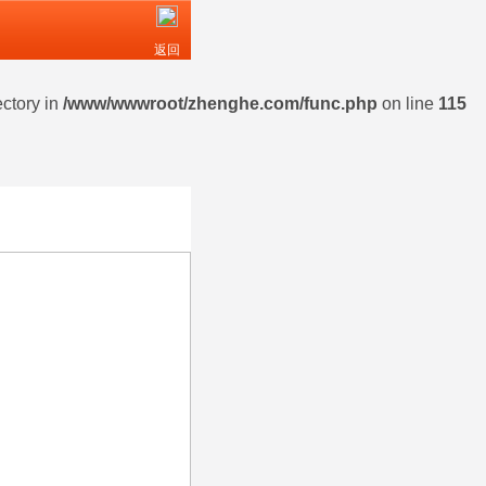
返回
ectory in
/www/wwwroot/zhenghe.com/func.php
on line
115