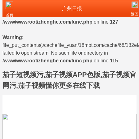
广州日报
Warning
: mkdir(): No space left on device in
返回
首页
/www/wwwroot/zhenghe.com/func.php
on line
127
Warning
:
file_put_contents(./cachefile_yuan/18mbt.com/cache/68/132ef/
failed to open stream: No such file or directory in
/www/wwwroot/zhenghe.com/func.php
on line
115
茄子短视频污,茄子视频APP色版,茄子视频官
网污,茄子视频懂你更多在线下载