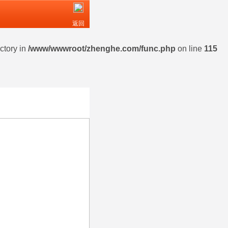
返回
ctory in
/www/wwwroot/zhenghe.com/func.php
on line
115