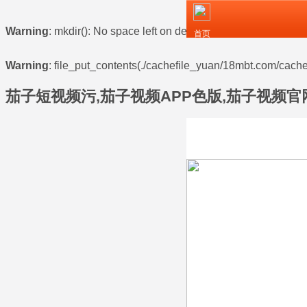
Warning
: mkdir(): No space left on device in
/www/wwwroot/z
首页
Warning
: file_put_contents(./cachefile_yuan/18mbt.com/cache/
茄子短视频污,茄子视频APP色版,茄子视频