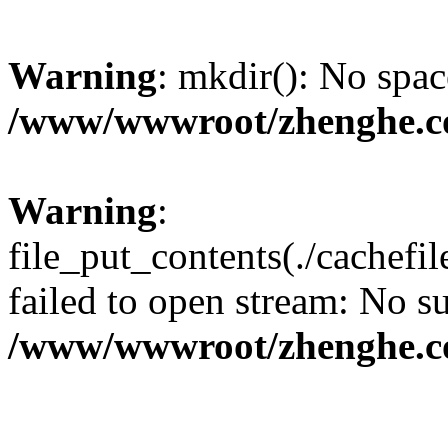
Warning
: mkdir(): No spac
/www/wwwroot/zhenghe.c
Warning
:
file_put_contents(./cachef
failed to open stream: No su
/www/wwwroot/zhenghe.c