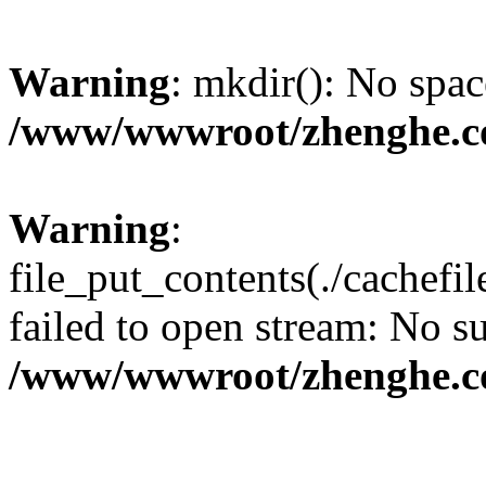
Warning
: mkdir(): No spac
/www/wwwroot/zhenghe.c
Warning
:
file_put_contents(./cachef
failed to open stream: No su
/www/wwwroot/zhenghe.c