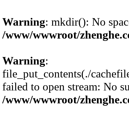
Warning
: mkdir(): No spac
/www/wwwroot/zhenghe.c
Warning
:
file_put_contents(./cachef
failed to open stream: No su
/www/wwwroot/zhenghe.c